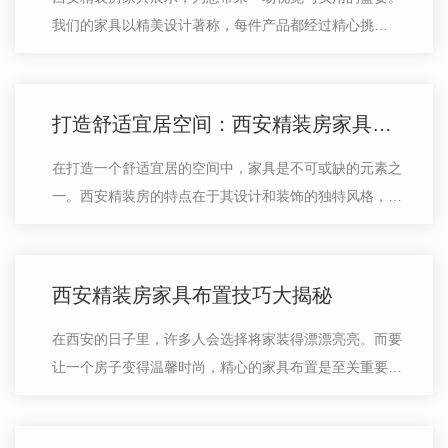
我们的家具以精美设计著称，每件产品都经过精心挑
选，..符合高品质要求。无论您钟情于现代简约风格，还
是热衷于经典复古风格，我们都能满足您…
打造舒适宜居空间：西安精装房家具推荐
在打造一个舒适宜居的空间中，家具是不可或缺的元素之
一。西安精装房的特点在于其设计和装饰的独特风格，所
以选择合适的家具至关重要。下面给大家介绍几款适合精
装房的家具推荐。首先，考虑到西安…
西安精装房家具布置技巧大揭秘
在西安的日子里，许多人会选择将家装得漂漂亮亮。而要
让一个房子变得温馨时尚，精心的家具布置是至关重要的
一环。..就来和大家分享一些西安精装房家具布置的技
巧。首先，要注重空间的合理利用。在…