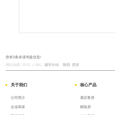
您有
3
条未读询盘信息!
网站地图
|
RSS
|
XML
城市分站
:
陕西
西安
关于我们
核心产品
公司简介
酒店客房
企业风采
精装房