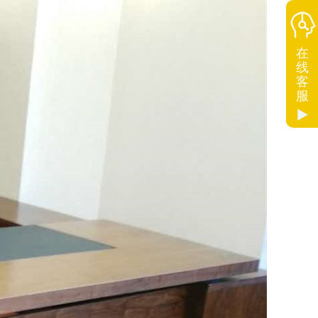
在
线
客
服